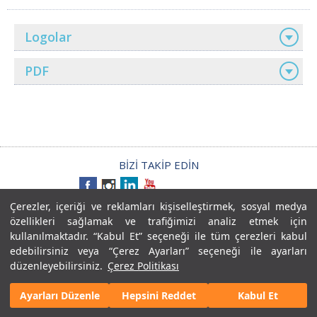
Logolar
PDF
BİZİ TAKİP EDİN
Çerezler, içeriği ve reklamları kişiselleştirmek, sosyal medya
Kişisel Verilerin İşlenmesi Aydınlatma Metni
özellikleri sağlamak ve trafiğimizi analiz etmek için
Kamera Aydınlatma Metni
kullanılmaktadır. “Kabul Et” seçeneği ile tüm çerezleri kabul
BİLGİ TOPLUMU HİZMETLERİ
Gizlilik Sözleşmesi
edebilirsiniz veya “Çerez Ayarları” seçeneği ile ayarları
düzenleyebilirsiniz.
Çerez Politikası
Kişisel Verilerin İşlenmesi Aydınlatma Metni
Ayarları Düzenle
Hepsini Reddet
Kabul Et
Copyright © 2015 LC WAIKIKI. Her Hakkı Saklıdır.