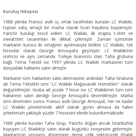
Kuruluş Hikayesi
1988 yılında Fransız asıllı üç ortak tarafından kurulan LC Waikiki,
toptan satış amaçlı bir marka olarak ticari hayatına başlamıştır.
Paris’te kurulup tescil edilen LC Waikiki, ilk etapta t-shirt ve
sweatshirt tasarımları ile dikkat çekmiştir. Zaman içerisinde
markanın kurucu iki ortağının ayrılmasıyla birlikte LC Waikiki, tek
hissedar olarak George Amouyal’a geçmiştir. LC Waikiki’nin
üreticisi ve aynı zamanda Türkiye lisansörü olan Taha grubuna
bağlı Tema Tekstil ise 1997 yılında LC Waikiki markasının tüm
dünyadaki haklarını satın almıştır.
Markanın tüm haklarının satın alınmasının ardından Taha Grubuna
ait Tema Tekstil’in ismi "LC Waikiki Mağazacılık Hizmetleri" olarak
değiştirilmiştir. Gruba ait yüzde 7 hisse ise LC Waikiki’nin tüm isim
haklarının satın alındığı George Amouyal’a devredilmiştir. Marka
ismi devrinden sonra Fransız asıllı George Amouyal, her ne kadar
LC Waikiki yönetiminde aktif olarak görev almasa da halen
şirketimizin yaklaşık yüzde 7 hissesini elinde bulundurmaktadır.
1988 yılında kurulan Taha Grup, Paris’te doğan ancak İstanbul’da
büyüyen LC Waikiki’yi satın alarak bugünkü seviyesine getirmiştir.
Markamızın serüveni, döneminin demir çelik sektöründe ithalat