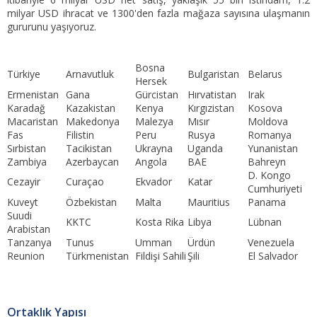
milyar USD ihracat ve 1300'den fazla mağaza sayısına ulaşmanın
gururunu yaşıyoruz.
Bosna
Türkiye
Arnavutluk
Bulgaristan
Belarus
Hersek
Ermenistan
Gana
Gürcistan
Hırvatistan
Irak
Karadağ
Kazakistan
Kenya
Kırgızistan
Kosova
Macaristan
Makedonya
Malezya
Mısır
Moldova
Fas
Filistin
Peru
Rusya
Romanya
Sırbistan
Tacikistan
Ukrayna
Uganda
Yunanistan
Zambiya
Azerbaycan
Angola
BAE
Bahreyn
D. Kongo
Cezayir
Curaçao
Ekvador
Katar
Cumhuriyeti
Kuveyt
Özbekistan
Malta
Mauritius
Panama
Suudi
KKTC
Kosta Rika
Libya
Lübnan
Arabistan
Tanzanya
Tunus
Umman
Ürdün
Venezuela
Reunion
Türkmenistan
Fildişi Sahili
Şili
El Salvador
Ortaklık Yapısı