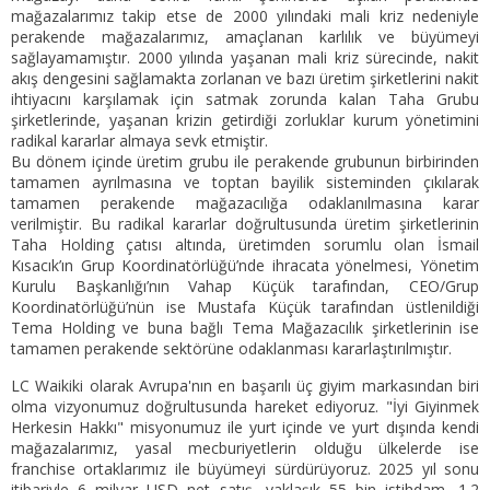
mağazalarımız takip etse de 2000 yılındaki mali kriz nedeniyle
perakende mağazalarımız, amaçlanan karlılık ve büyümeyi
sağlayamamıştır. 2000 yılında yaşanan mali kriz sürecinde, nakit
akış dengesini sağlamakta zorlanan ve bazı üretim şirketlerini nakit
ihtiyacını karşılamak için satmak zorunda kalan Taha Grubu
şirketlerinde, yaşanan krizin getirdiği zorluklar kurum yönetimini
radikal kararlar almaya sevk etmiştir.
Bu dönem içinde üretim grubu ile perakende grubunun birbirinden
tamamen ayrılmasına ve toptan bayilik sisteminden çıkılarak
tamamen perakende mağazacılığa odaklanılmasına karar
verilmiştir. Bu radikal kararlar doğrultusunda üretim şirketlerinin
Taha Holding çatısı altında, üretimden sorumlu olan İsmail
Kısacık’ın Grup Koordinatörlüğü’nde ihracata yönelmesi, Yönetim
Kurulu Başkanlığı’nın Vahap Küçük tarafından, CEO/Grup
Koordinatörlüğü’nün ise Mustafa Küçük tarafından üstlenildiği
Tema Holding ve buna bağlı Tema Mağazacılık şirketlerinin ise
tamamen perakende sektörüne odaklanması kararlaştırılmıştır.
LC Waikiki olarak Avrupa'nın en başarılı üç giyim markasından biri
olma vizyonumuz doğrultusunda hareket ediyoruz. "İyi Giyinmek
Herkesin Hakkı" misyonumuz ile yurt içinde ve yurt dışında kendi
mağazalarımız, yasal mecburiyetlerin olduğu ülkelerde ise
franchise ortaklarımız ile büyümeyi sürdürüyoruz. 2025 yıl sonu
itibariyle 6 milyar USD net satış, yaklaşık 55 bin istihdam, 1.2