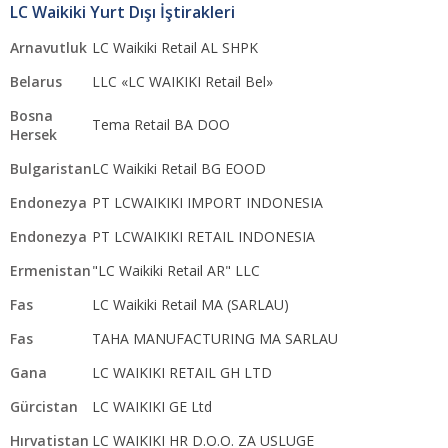
LC Waikiki Yurt Dışı İştirakleri
Arnavutluk
LC Waikiki Retail AL SHPK
Belarus
LLC «LC WAIKIKI Retail Bel»
Bosna
Tema Retail BA DOO
Hersek
Bulgaristan
LC Waikiki Retail BG EOOD
Endonezya
PT LCWAIKIKI IMPORT INDONESIA
Endonezya
PT LCWAIKIKI RETAIL INDONESIA
Ermenistan
"LC Waikiki Retail AR" LLC
Fas
LC Waikiki Retail MA (SARLAU)
Fas
TAHA MANUFACTURING MA SARLAU
Gana
LC WAIKIKI RETAIL GH LTD
Gürcistan
LC WAIKIKI GE Ltd
Hırvatistan
LC WAIKIKI HR D.O.O. ZA USLUGE