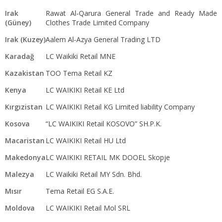
Irak
Rawat Al-Qarura General Trade and Ready Made
(Güney)
Clothes Trade Limited Company
Irak (Kuzey)
Aalem Al-Azya General Trading LTD
Karadağ
LC Waikiki Retail MNE
Kazakistan
TOO Tema Retail KZ
Kenya
LC WAIKIKI Retail KE Ltd
Kırgızistan
LC WAIKIKI Retail KG Limited liability Company
Kosova
“LC WAIKIKI Retail KOSOVO” SH.P.K.
Macaristan
LC WAIKIKI Retail HU Ltd
Makedonya
LC WAIKIKI RETAIL MK DOOEL Skopje
Malezya
LC Waikiki Retail MY Sdn. Bhd.
Mısır
Tema Retail EG S.A.E.
Moldova
LC WAIKIKI Retail Mol SRL