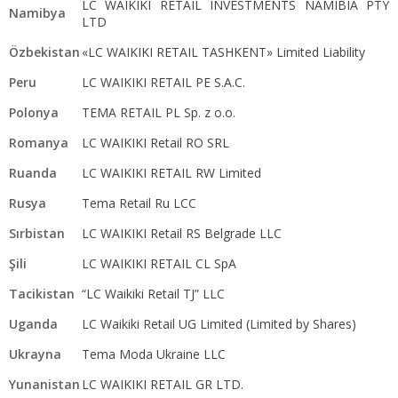
LC WAIKIKI RETAIL INVESTMENTS NAMIBIA PTY
Namibya
LTD
Özbekistan
«LC WAIKIKI RETAIL TASHKENT» Limited Liability
Peru
LC WAIKIKI RETAIL PE S.A.C.
Polonya
TEMA RETAIL PL Sp. z o.o.
Romanya
LC WAIKIKI Retail RO SRL
Ruanda
LC WAIKIKI RETAIL RW Limited
Rusya
Tema Retail Ru LCC
Sırbistan
LC WAIKIKI Retail RS Belgrade LLC
Şili
LC WAIKIKI RETAIL CL SpA
Tacikistan
“LC Waikiki Retail TJ” LLC
Uganda
LC Waikiki Retail UG Limited (Limited by Shares)
Ukrayna
Tema Moda Ukraine LLC
Yunanistan
LC WAIKIKI RETAIL GR LTD.