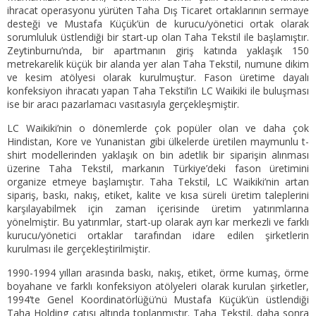
ihracat operasyonu yürüten Taha Dış Ticaret ortaklarının sermaye
desteği ve Mustafa Küçük’ün de kurucu/yönetici ortak olarak
sorumluluk üstlendiği bir start-up olan Taha Tekstil ile başlamıştır.
Zeytinburnu’nda, bir apartmanın giriş katında yaklaşık 150
metrekarelik küçük bir alanda yer alan Taha Tekstil, numune dikim
ve kesim atölyesi olarak kurulmuştur. Fason üretime dayalı
konfeksiyon ihracatı yapan Taha Tekstil’in LC Waikiki ile buluşması
ise bir aracı pazarlamacı vasıtasıyla gerçekleşmiştir.
LC Waikiki’nin o dönemlerde çok popüler olan ve daha çok
Hindistan, Kore ve Yunanistan gibi ülkelerde üretilen maymunlu t-
shirt modellerinden yaklaşık on bin adetlik bir siparişin alınması
üzerine Taha Tekstil, markanın Türkiye’deki fason üretimini
organize etmeye başlamıştır. Taha Tekstil, LC Waikiki’nin artan
sipariş, baskı, nakış, etiket, kalite ve kısa süreli üretim taleplerini
karşılayabilmek için zaman içerisinde üretim yatırımlarına
yönelmiştir. Bu yatırımlar, start-up olarak ayrı kar merkezli ve farklı
kurucu/yönetici ortaklar tarafından idare edilen şirketlerin
kurulması ile gerçekleştirilmiştir.
1990-1994 yılları arasında baskı, nakış, etiket, örme kumaş, örme
boyahane ve farklı konfeksiyon atölyeleri olarak kurulan şirketler,
1994’te Genel Koordinatörlüğü’nü Mustafa Küçük’ün üstlendiği
Taha Holding çatısı altında toplanmıştır. Taha Tekstil, daha sonra