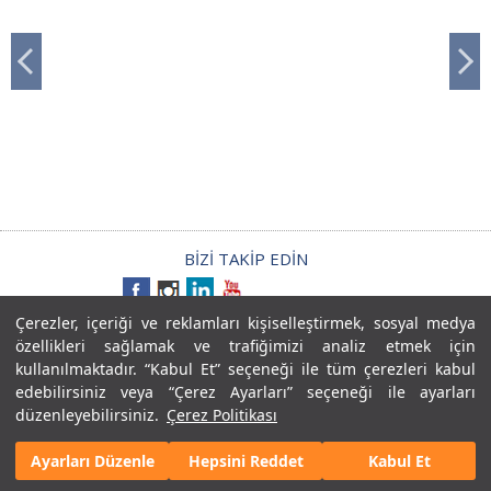
BİZİ TAKİP EDİN
Çerezler, içeriği ve reklamları kişiselleştirmek, sosyal medya
Kişisel Verilerin İşlenmesi Aydınlatma Metni
özellikleri sağlamak ve trafiğimizi analiz etmek için
Kamera Aydınlatma Metni
kullanılmaktadır. “Kabul Et” seçeneği ile tüm çerezleri kabul
BİLGİ TOPLUMU HİZMETLERİ
Gizlilik Sözleşmesi
edebilirsiniz veya “Çerez Ayarları” seçeneği ile ayarları
düzenleyebilirsiniz.
Çerez Politikası
Kişisel Verilerin İşlenmesi Aydınlatma Metni
Ayarları Düzenle
Hepsini Reddet
Kabul Et
Copyright © 2015 LC WAIKIKI. Her Hakkı Saklıdır.